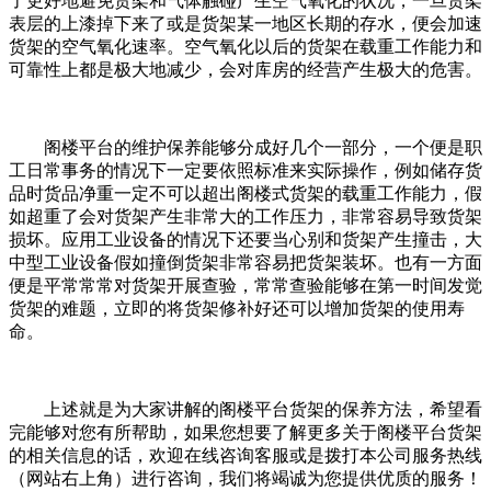
了更好地避免货架和气体触碰产生空气氧化的状况，一旦货架
表层的上漆掉下来了或是货架某一地区长期的存水，便会加速
货架的空气氧化速率。空气氧化以后的货架在载重工作能力和
可靠性上都是极大地减少，会对库房的经营产生极大的危害。
阁楼平台的维护保养能够分成好几个一部分，一个便是职
工日常事务的情况下一定要依照标准来实际操作，例如储存货
品时货品净重一定不可以超出阁楼式货架的载重工作能力，假
如超重了会对货架产生非常大的工作压力，非常容易导致货架
损坏。应用工业设备的情况下还要当心别和货架产生撞击，大
中型工业设备假如撞倒货架非常容易把货架装坏。也有一方面
便是平常常常对货架开展查验，常常查验能够在第一时间发觉
货架的难题，立即的将货架修补好还可以增加货架的使用寿
命。
上述就是为大家讲解的阁楼平台货架的保养方法，希望看
完能够对您有所帮助，如果您想要了解更多关于阁楼平台货架
的相关信息的话，欢迎在线咨询客服或是拨打本公司服务热线
（网站右上角）进行咨询，我们将竭诚为您提供优质的服务！