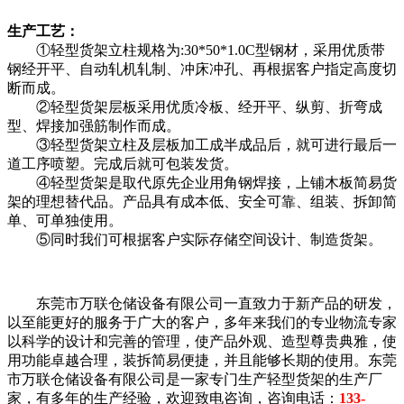
生产工艺：
①轻型货架立柱规格为:30*50*1.0C型钢材，采用优质带
钢经开平、自动轧机轧制、冲床冲孔、再根据客户指定高度切
断而成。
②轻型货架层板采用优质冷板、经开平、纵剪、折弯成
型、焊接加强筋制作而成。
③轻型货架立柱及层板加工成半成品后，就可进行最后一
道工序喷塑。完成后就可包装发货。
④轻型货架是取代原先企业用角钢焊接，上铺木板简易货
架的理想替代品。产品具有成本低、安全可靠、组装、拆卸简
单、可单独使用。
⑤同时我们可根据客户实际存储空间设计、制造货架。
东莞市万联仓储设备有限公司一直致力于新产品的研发，
以至能更好的服务于广大的客户，多年来我们的专业物流专家
以科学的设计和完善的管理，使产品外观、造型尊贵典雅，使
用功能卓越合理，装拆简易便捷，并且能够长期的使用。东莞
市万联仓储设备有限公司是一家专门生产轻型货架的生产厂
家，有多年的生产经验，欢迎致电咨询，咨询电话：
133-