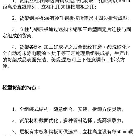
1、货架立柱:由等边角钢双边冲孔制成，孔距离以50mm
距离沿直线排列，立柱孔用来挂接层板之用;
2、货架钢层板:采有冷轧钢板按所需尺寸四边折弯成型。
3、立柱与钢层板通过速扣卡销和三角型固定片连接与固
定组成的货架。
4、货架各部件加工好成型之后全部经打磨 > 酸洗磷化 >
全自动粉末静电喷涂 > 烘干等工艺处理后组装成品。生产出
的货架成品表面光洁、美观;层板可上下任意调节，拆装方
便。
轻型货架的特点：
1、全组装式结构，随意组合、安装、拆卸方便灵活。
2、货架材料截面优化，多种管材选择，提高承载力。
3、层板有木板和钢板可供选择，立柱高度设有每50mm调