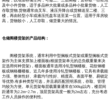
阁楼，以增加存储空间，可做二、三层阁楼，宜存取一些轻泡
及中小件货物，适于多品种大批量或多品种小批量货物，人工
存取货物.货物通常由叉车、液压升降台或货梯送至二楼、三
楼，再由轻型小车或液压托盘车送至某一位置。适用于库房较
高，货物较小，人工存取，储货量大的情况。
仓储阁楼货架的产品结构：
阁楼货架系统，通常利用中型搁板式货架或重型搁板式货
架作为主体支撑加上楼面板(根据货架单元的总负载重量来决
定选用何种货架)，楼面板通常选用冷轧型钢楼板、花纹钢楼
板或钢格栅楼板。近几年多使用冷轧型钢楼板，它具有承载能
力强、整体性好、承载均匀性好、精度高、表面平整、易锁定
等优势.有多种类型可选，并且易匹配照明系统，存取、管理
均较为方便。单元货架每层载重量通常在500kg以内，楼层间
距通常为2.2m~2.7m，顶层货架高度一般为2m左右，充分考虑
工作人员操作的便利性。