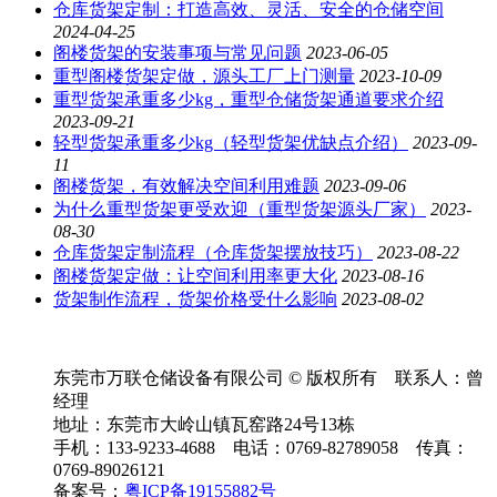
仓库货架定制：打造高效、灵活、安全的仓储空间
2024-04-25
阁楼货架的安装事项与常见问题
2023-06-05
重型阁楼货架定做，源头工厂上门测量
2023-10-09
重型货架承重多少kg，重型仓储货架通道要求介绍
2023-09-21
轻型货架承重多少kg（轻型货架优缺点介绍）
2023-09-
11
阁楼货架，有效解决空间利用难题
2023-09-06
为什么重型货架更受欢迎（重型货架源头厂家）
2023-
08-30
仓库货架定制流程（仓库货架摆放技巧）
2023-08-22
阁楼货架定做：让空间利用率更大化
2023-08-16
货架制作流程，货架价格受什么影响
2023-08-02
东莞市万联仓储设备有限公司 © 版权所有 联系人：曾
经理
地址：东莞市大岭山镇瓦窑路24号13栋
手机：133-9233-4688 电话：0769-82789058 传真：
0769-89026121
备案号：
粤ICP备19155882号