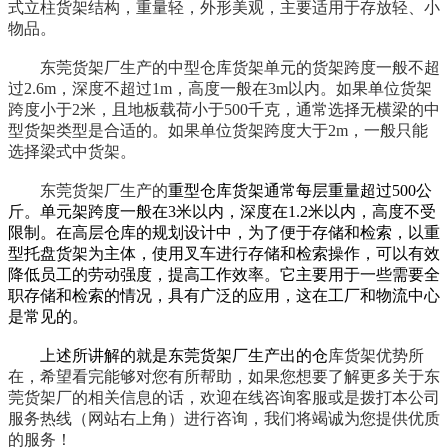
式立柱货架结构，重量轻，外形美观，主要适用于存放轻、小
物品。
东莞货架厂生产的中型仓库货架单元的货架跨度一般不超
过2.6m，深度不超过1m，高度一般在3m以内。如果单位货架
跨度小于2米，且地板载荷小于500千克，通常选择无横梁的中
型货架类型是合适的。如果单位货架跨度大于2m，一般只能
选择梁式中货架。
东莞货架厂生产的
重型仓库货架通常每层重量超过500公
斤。单元架跨度一般在3米以内，深度在1.2米以内，高度不受
限制。在高层仓库的规划设计中，为了便于存储和检索，以重
型托盘货架为主体，使用叉车进行存储和检索操作，可以有效
降低员工的劳动强度，提高工作效率。它主要用于一些需要全
职存储和检索的情况，具有广泛的应用，这在工厂和物流中心
是常见的。
上述所讲解的就是东莞货架厂生产出的仓
库货架优势所
在，希望看完能够对您有所帮助，如果您想要了解更多关于东
莞货架厂的相关信息的话，欢迎在线咨询客服或是拨打本公司
服务热线（网站右上角）进行咨询，我们将竭诚为您提供优质
的服务！