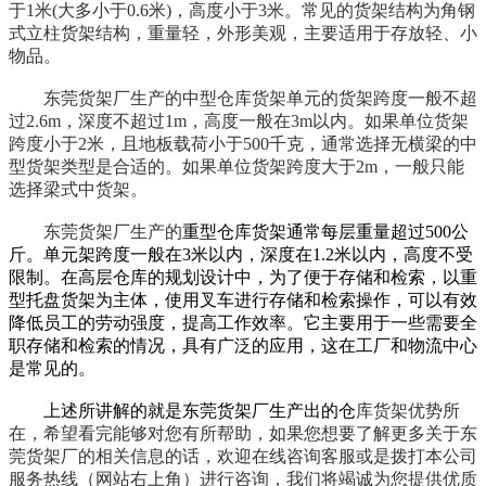
于1米(大多小于0.6米)，高度小于3米。常见的货架结构为角钢
式立柱货架结构，重量轻，外形美观，主要适用于存放轻、小
物品。
东莞货架厂生产的中型仓库货架单元的货架跨度一般不超
过2.6m，深度不超过1m，高度一般在3m以内。如果单位货架
跨度小于2米，且地板载荷小于500千克，通常选择无横梁的中
型货架类型是合适的。如果单位货架跨度大于2m，一般只能
选择梁式中货架。
东莞货架厂生产的
重型仓库货架通常每层重量超过500公
斤。单元架跨度一般在3米以内，深度在1.2米以内，高度不受
限制。在高层仓库的规划设计中，为了便于存储和检索，以重
型托盘货架为主体，使用叉车进行存储和检索操作，可以有效
降低员工的劳动强度，提高工作效率。它主要用于一些需要全
职存储和检索的情况，具有广泛的应用，这在工厂和物流中心
是常见的。
上述所讲解的就是东莞货架厂生产出的仓
库货架优势所
在，希望看完能够对您有所帮助，如果您想要了解更多关于东
莞货架厂的相关信息的话，欢迎在线咨询客服或是拨打本公司
服务热线（网站右上角）进行咨询，我们将竭诚为您提供优质