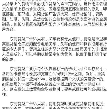
为货架上的货物重量必须在货架的承重范围内。建议仓库管理
员在架子上标出承重极限。应遵循货架底部重量轻的原则，即
底部重，顶部轻。东莞货架厂告诉大家，使用货架时，要防
潮、防晒、防雨。虽然货架的立柱和横梁都是表面涂漆的金属
制品，但长期暴露在潮湿和阳光下可能会生锈，从而影响其使
用寿命。
东莞货架厂告诉大家，叉车要有专人使用，特别是重型和
高层货架仓库必须配备电动叉车，叉车的使用和操作必须有持
证的专人操作。货架立柱的大部分变形是由使用叉车的非指定
人员造成的。可以将搁板横梁定制为黄色，以便于推杆操作者
的识别。
东莞货架厂要求每个人设置标准的卡板尺寸和库存尺寸，
常用的卡板尺寸长度和宽度在0.8米到1.2米之间。例如，重梁
搁架梁的长度一般为2.5m，这是根据两个夹板的宽度设计的。
如果使用的卡板不标准或放置在卡板上的货物尺寸超过1.2
米，则在货架上放置和拿取货物时，硬塞或硬拉可能会碰到立
柱。
东莞货架厂告诉大家，使用货架时要规定货架使用制度。
不同的仓库，不同的商品，每个仓库的货架有不同的使用方